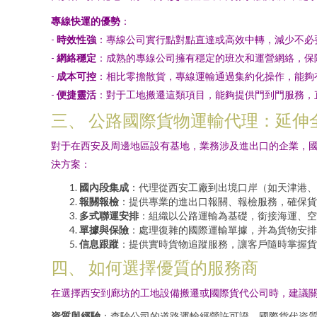
專線快運的優勢
：
-
時效性強
：專線公司實行點對點直達或高效中轉，減少不必要
-
網絡穩定
：成熟的專線公司擁有穩定的班次和運營網絡，保
-
成本可控
：相比零擔散貨，專線運輸通過集約化操作，能夠
-
便捷靈活
：對于工地搬遷這類項目，能夠提供門到門服務，
三、 公路國際貨物運輸代理：延伸
對于在西安及周邊地區設有基地，業務涉及進出口的企業，
決方案：
國內段集成
：代理從西安工廠到出境口岸（如天津港、
報關報檢
：提供專業的進出口報關、報檢服務，確保貨
多式聯運安排
：組織以公路運輸為基礎，銜接海運、空
單據與保險
：處理復雜的國際運輸單據，并為貨物安排
信息跟蹤
：提供實時貨物追蹤服務，讓客戶隨時掌握貨
四、 如何選擇優質的服務商
在選擇西安到廊坊的工地設備搬遷或國際貨代公司時，建議
資質與經驗
：查驗公司的道路運輸經營許可證、國際貨代資