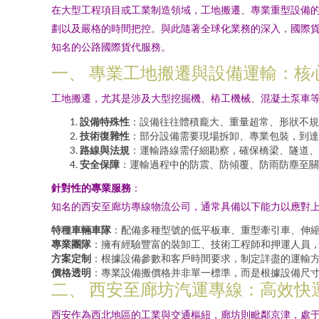
在大型工程項目或工業制造領域，工地搬遷、專業重型設備
劃以及嚴格的時間把控。與此隨著全球化業務的深入，國際
知名的公路國際貨代服務。
一、 專業工地搬遷與設備運輸：核
工地搬遷，尤其是涉及大型挖掘機、樁工機械、混凝土泵車
設備特殊性
：設備往往體積龐大、重量超常、形狀不規
技術復雜性
：部分設備需要現場拆卸、專業包裝，到達
路線與法規
：運輸路線需仔細勘察，確保橋梁、隧道、
安全保障
：運輸過程中的防震、防傾覆、防雨防塵至關
針對性的專業服務
：
知名的西安至廊坊專線物流公司，通常具備以下能力以應對
特種車輛車隊
：配備多種型號的低平板車、重型牽引車、伸
專業團隊
：擁有經驗豐富的裝卸工、技術工程師和押運人員
方案定制
：根據設備參數和客戶時間要求，制定詳盡的運輸
價格透明
：專業設備搬價格并非單一標準，而是根據設備尺
二、 西安至廊坊汽運專線：高效快
西安作為西北地區的工業與交通樞紐，廊坊則毗鄰京津，處