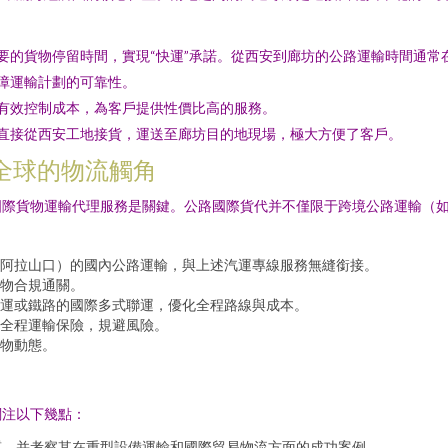
的貨物停留時間，實現“快運”承諾。從西安到廊坊的公路運輸時間通常在
障運輸計劃的可靠性。
有效控制成本，為客戶提供性價比高的服務。
直接從西安工地接貨，運送至廊坊目的地現場，極大方便了客戶。
全球的物流觸角
國際貨物運輸代理服務是關鍵。公路國際貨代并不僅限于跨境公路運輸（
阿拉山口）的國內公路運輸，與上述汽運專線服務無縫銜接。
物合規通關。
運或鐵路的國際多式聯運，優化全程路線與成本。
全程運輸保險，規避風險。
物動態。
關注以下幾點：
質，并考察其在重型設備運輸和國際貿易物流方面的成功案例。