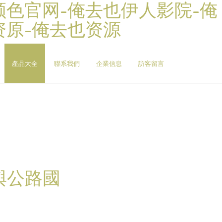
颜色官网-俺去也伊人影院-俺
资原-俺去也资源
產品大全
聯系我們
企業信息
訪客留言
與公路國