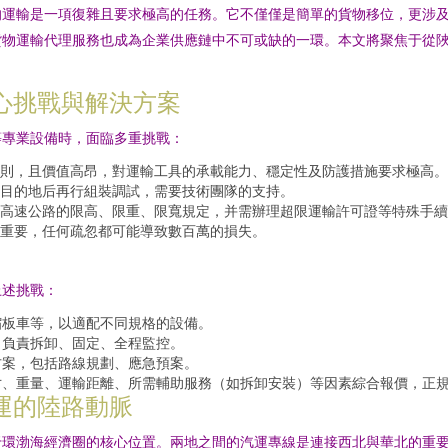
的運輸是一項復雜且要求極高的任務。它不僅僅是簡單的貨物移位，更涉
貨物運輸代理服務也成為企業供應鏈中不可或缺的一環。本文將聚焦于從
心挑戰與解決方案
等專業設備時，面臨多重挑戰：
則，且價值高昂，對運輸工具的承載能力、穩定性及防護措施要求極高。
目的地后再行組裝調試，需要技術團隊的支持。
高速公路的限高、限重、限寬規定，并需辦理超限運輸許可證等特殊手續
重要，任何疏忽都可能導致數百萬的損失。
上述挑戰：
縮板車等，以適配不同規格的設備。
，負責拆卸、固定、全程監控。
方案，包括路線規劃、應急預案。
寸、重量、運輸距離、所需輔助服務（如拆卸安裝）等因素綜合報價，正
運的陸路動脈
于環渤海經濟圈的核心位置。兩地之間的汽運專線是連接西北與華北的重